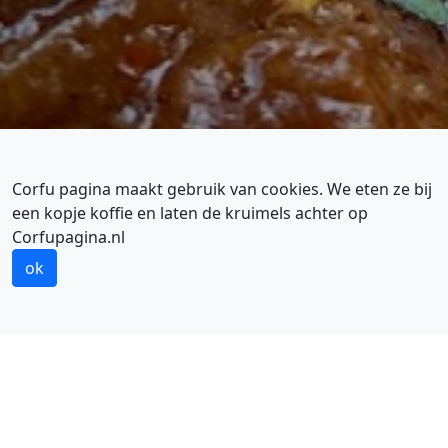
Corfu pagina maakt gebruik van cookies. We eten ze bij
een kopje koffie en laten de kruimels achter op
Corfupagina.nl
TRADITIONELE TAVERNES
Authentiek Corfiotisch op de menukaart
ok
ETEN EN DRINKEN OP CORFU
De beste Corfu restaurants zijn vaak persoonlijk en het
gaat niet alleen om de gerechten. De entourage, de
service en gastvrijheid zijn andere bepalende factoren